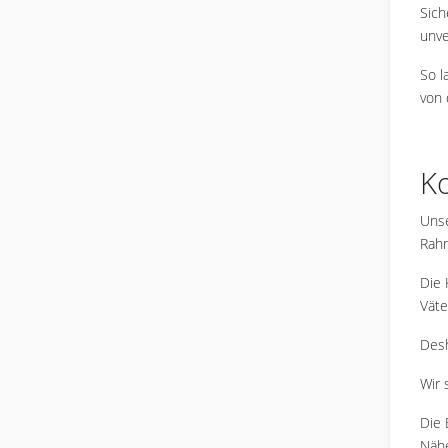
Sich
unve
So l
von 
K
Unse
Rah
Die 
Väte
Desh
Wir 
Die 
Nähe