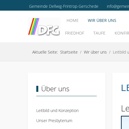
Gemeinde Dellwig-Frintrop-Gerschede
info@gemei
HOME
WIR ÜBER UNS
FRIEDHOF
TAUFE
KONFI
Aktuelle Seite:
Startseite
Wir über uns
Leitbild
L
Über uns
Le
Leitbild und Konzeption
Unser Presbyterium