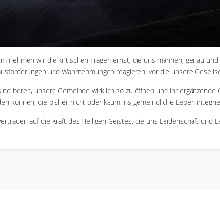
m nehmen wir die kritischen Fragen ernst, die uns mahnen, genau und oh
usforderungen und Wahrnehmungen reagieren, vor die unsere Gesellscha
sind bereit, unsere Gemeinde wirklich so zu öffnen und ihr ergänzende
en können, die bisher nicht oder kaum ins gemeindliche Leben integrier
vertrauen auf die Kraft des Heiligen Geistes, die uns Leidenschaft und L