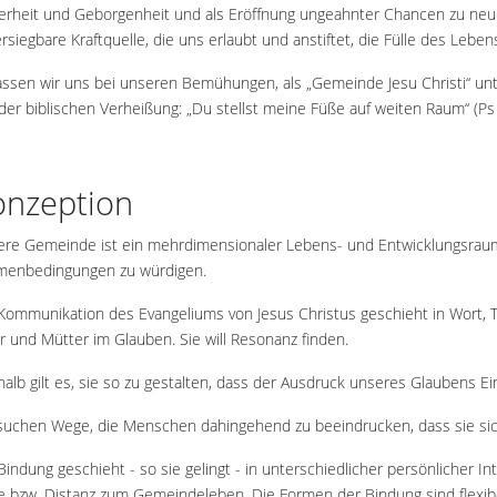
erheit und Geborgenheit und als Eröffnung ungeahnter Chancen zu neue
rsiegbare Kraftquelle, die uns erlaubt und anstiftet, die Fülle des Lebe
assen wir uns bei unseren Bemühungen, als „Gemeinde Jesu Christi“ unte
der biblischen Verheißung: „Du stellst meine Füße auf weiten Raum“ (Ps 
onzeption
re Gemeinde ist ein mehrdimensionaler Lebens- und Entwicklungsraum, d
menbedingungen zu würdigen.
Kommunikation des Evangeliums von Jesus Christus geschieht in Wort, T
r und Mütter im Glauben. Sie will Resonanz finden.
alb gilt es, sie so zu gestalten, dass der Ausdruck unseres Glauben
suchen Wege, die Menschen dahingehend zu beeindrucken, dass sie s
Bindung geschieht - so sie gelingt - in unterschiedlicher persönlicher In
 bzw. Distanz zum Gemeindeleben. Die Formen der Bindung sind flexib