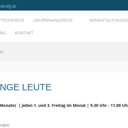
ndedfg.de
TTESDIENSTE
GRUPPENANGEBOTE
VERANSTALTUNGEN
UNG
KONTAKT
te
UNGE LEUTE
6 Monate)
| jeden 1. und 3. Freitag im Monat | 9.30 Uhr - 11.00 Uh
onate)