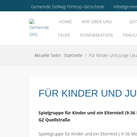
Gemeinde Dellwig-Frintrop-Gerschede
info@gemei
HOME
WIR ÜBER UNS
GO
TAUFE
KONFIRMATION
TRAU
Aktuelle Seite:
Startseite
Für Kinder und junge Leu
FÜR KINDER UND J
Spielgruppe für Kinder und ein Elternteil (9-3
GZ Quellstraße
Spielegruppe für Kinder und ein Elternteil ( 9-36 M